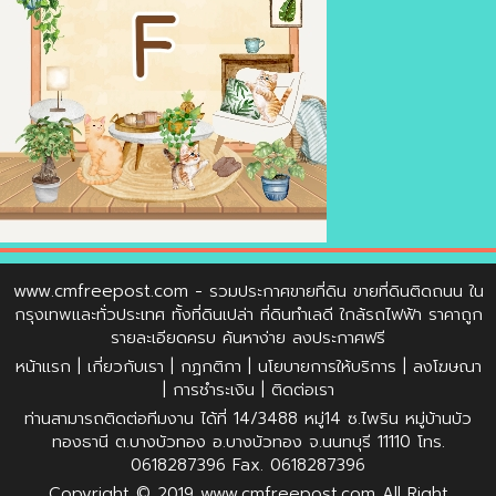
www.cmfreepost.com
- รวมประกาศขายที่ดิน ขายที่ดินติดถนน ใน
กรุงเทพและทั่วประเทศ ทั้งที่ดินเปล่า ที่ดินทำเลดี ใกล้รถไฟฟ้า ราคาถูก
รายละเอียดครบ ค้นหาง่าย ลงประกาศฟรี
หน้าแรก
|
เกี่ยวกับเรา
|
กฏกติกา
|
นโยบายการให้บริการ
|
ลงโฆษณา
|
การชำระเงิน
|
ติดต่อเรา
ท่านสามารถติดต่อทีมงาน ได้ที่ 14/3488 หมู่14 ซ.ไพริน หมู่บ้านบัว
ทองธานี ต.บางบัวทอง อ.บางบัวทอง จ.นนทบุรี 11110 โทร.
0618287396 Fax. 0618287396
Copyright © 2019
www.cmfreepost.com
All Right