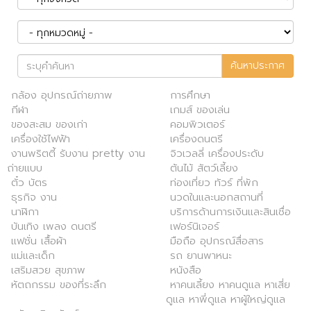
ค้นหาประกาศ
กล้อง อุปกรณ์ถ่ายภาพ
การศึกษา
กีฬา
เกมส์ ของเล่น
ของสะสม ของเก่า
คอมพิวเตอร์
เครื่องใช้ไฟฟ้า
เครื่องดนตรี
งานพริตตี้ รับงาน pretty งาน
จิวเวลลี่ เครื่องประดับ
ถ่ายแบบ
ต้นไม้ สัตว์เลี้ยง
ตั๋ว บัตร
ท่องเที่ยว ทัวร์ ที่พัก
ธุรกิจ งาน
นวดในและนอกสถานที่
นาฬิกา
บริการด้านการเงินและสินเชื่อ
บันเทิง เพลง ดนตรี
เฟอร์นิเจอร์
แฟชั่น เสื้อผ้า
มือถือ อุปกรณ์สื่อสาร
แม่และเด็ก
รถ ยานพาหนะ
เสริมสวย สุขภาพ
หนังสือ
หัตถกรรม ของที่ระลึก
หาคนเลี้ยง หาคนดูแล หาเสี่ย
ดูแล หาพี่ดูแล หาผู้ใหญ่ดูแล